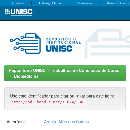
|
|
|
Biblioteca
Catálogo Online
Renovação
Bases de Dados
Skip
navigation
Repositório UNISC
Trabalhos de Conclusão de Curso
Biomedicina
Use este identificador para citar ou linkar para este item:
http://hdl.handle.net/11624/3303
Autor(es):
Araujo, Alice dos Santos