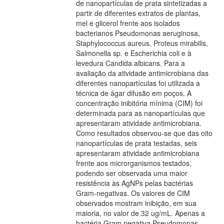
de nanopartículas de prata sintetizadas a
partir de diferentes extratos de plantas,
mel e glicerol frente aos isolados
bacterianos Pseudomonas aeruginosa,
Staphylococcus aureus, Proteus mirabilis,
Salmonella sp. e Escherichia coli e à
levedura Candida albicans. Para a
avaliação da atividade antimicrobiana das
diferentes nanopartículas foi utilizada a
técnica de ágar difusão em poços. A
concentração inibitória mínima (CIM) foi
determinada para as nanopartículas que
apresentaram atividade antimicrobiana.
Como resultados observou-se que das oito
nanopartículas de prata testadas, seis
apresentaram atividade antimicrobiana
frente aos microrganismos testados,
podendo ser observada uma maior
resistência às AgNPs pelas bactérias
Gram-negativas. Os valores de CIM
observados mostram inibição, em sua
maioria, no valor de 32 ug/mL. Apenas a
bactéria Gram negativa Pseudomonas