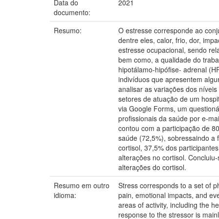
Data do
2021
documento:
Resumo:
O estresse corresponde ao conj
dentre eles, calor, frio, dor, i
estresse ocupacional, sendo rel
bem como, a qualidade do trabal
hipotálamo-hipófise- adrenal (HP
indivíduos que apresentem algu
analisar as variações dos níveis
setores de atuação de um hospita
via Google Forms, um questioná
profissionais da saúde por e-mai
contou com a participação de 80
saúde (72,5%), sobressaindo a 
cortisol, 37,5% dos participant
alterações no cortisol. Concluiu
alterações do cortisol.
Resumo em outro
Stress corresponds to a set of ph
idioma:
pain, emotional impacts, and eve
areas of activity, including the 
response to the stressor is mainl