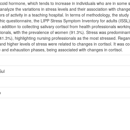
ticoid hormone, which tends to increase in individuals who are in some s
nalyze the variations in stress levels and their association with change
ors of activity in a teaching hospital. In terms of methodology, the stu
hic questionnaire, the LIPP Stress Symptom Inventory for adults (ISSL
n addition to collecting salivary cortisol from health professionals worki
ssionals, with the prevalence of women (91.3%). Stress was predominan
1.3%), highlighting nursing professionals as the most stressed. Regard
nd higher levels of stress were related to changes in cortisol. It was
ce and exhaustion phases, being associated with changes in cortisol.
Sul
o