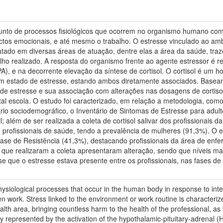
unto de processos fisiológicos que ocorrem no organismo humano como
mpactos emocionais, e até mesmo o trabalho. O estresse vinculado ao am
atado em diversas áreas de atuação, dentre elas a área da saúde, traz
ho realizado. A resposta do organismo frente ao agente estressor é re
A), e na decorrente elevação da síntese de cortisol. O cortisol é um h
m estado de estresse, estando ambos diretamente associados. Basean
 de estresse e sua associação com alterações nas dosagens de cortisol 
l escola. O estudo foi caracterizado, em relação a metodologia, como 
rio sociodemográfico, o Inventário de Sintomas de Estresse para adu
l; além de ser realizada a coleta de cortisol salivar dos profissionais
 profissionais de saúde, tendo a prevalência de mulheres (91,3%). O es
fase de Resistência (41,3%), destacando profissionais da área de en
es que realizaram a coleta apresentaram alteração, sendo que níveis 
-se que o estresse estava presente entre os profissionais, nas fases de
ysiological processes that occur in the human body in response to inter
n work. Stress linked to the environment or work routine is characteriz
health area, bringing countless harm to the health of the professional, a
y represented by the activation of the hypothalamic-pituitary-adrenal (HP