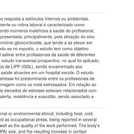
 resposta a estímulos internos ou ambientais,
biente ou rotina laboral é caracterizado como
endo inúmeros malefícios à saúde do profissional,
presentada, principalmente, pela ativação do eixo
ormônio glicocorticoide, que tende a se elevar em
do-se no exposto, o estudo tem como objetivo
salivar entre profissionais da saúde de diferentes
estudo transversal prospectivo, no qual foi aplicado,
ltos de LIPP (ISSL), sendo encaminhado aos
 da saúde atuantes em um hospital escola. O estudo
tresse foi predominante entre os profissionais de
fermagem como os mais estressados. Em relação ao
mais elevados de estresse estavam relacionados com
 alerta, resistência e exaustão, sendo associado a
nal or environmental stimuli, including heat, cold,
ed as occupational stress, being reported in several
s well as the quality of the work performed. The body's
A) axis, and the resulting increase in cortisol