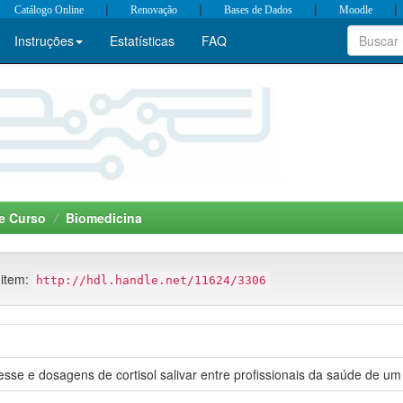
|
|
|
|
Catálogo Online
Renovação
Bases de Dados
Moodle
Instruções
Estatísticas
FAQ
e Curso
Biomedicina
 item:
http://hdl.handle.net/11624/3306
esse e dosagens de cortisol salivar entre profissionais da saúde de um 