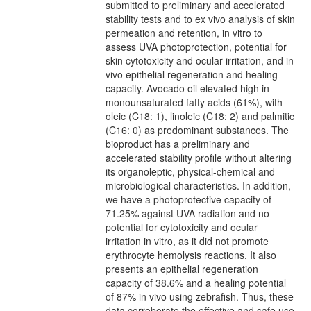
submitted to preliminary and accelerated
stability tests and to ex vivo analysis of skin
permeation and retention, in vitro to
assess UVA photoprotection, potential for
skin cytotoxicity and ocular irritation, and in
vivo epithelial regeneration and healing
capacity. Avocado oil elevated high in
monounsaturated fatty acids (61%), with
oleic (C18: 1), linoleic (C18: 2) and palmitic
(C16: 0) as predominant substances. The
bioproduct has a preliminary and
accelerated stability profile without altering
its organoleptic, physical-chemical and
microbiological characteristics. In addition,
we have a photoprotective capacity of
71.25% against UVA radiation and no
potential for cytotoxicity and ocular
irritation in vitro, as it did not promote
erythrocyte hemolysis reactions. It also
presents an epithelial regeneration
capacity of 38.6% and a healing potential
of 87% in vivo using zebrafish. Thus, these
data corroborate the effective and safe use