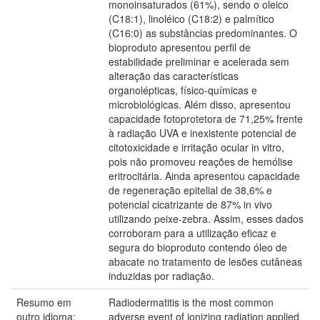
monoinsaturados (61%), sendo o oleico
(C18:1), linoléico (C18:2) e palmítico
(C16:0) as substâncias predominantes. O
bioproduto apresentou perfil de
estabilidade preliminar e acelerada sem
alteração das características
organolépticas, físico-químicas e
microbiológicas. Além disso, apresentou
capacidade fotoprotetora de 71,25% frente
à radiação UVA e inexistente potencial de
citotoxicidade e irritação ocular in vitro,
pois não promoveu reações de hemólise
eritrocitária. Ainda apresentou capacidade
de regeneração epitelial de 38,6% e
potencial cicatrizante de 87% in vivo
utilizando peixe-zebra. Assim, esses dados
corroboram para a utilização eficaz e
segura do bioproduto contendo óleo de
abacate no tratamento de lesões cutâneas
induzidas por radiação.
Resumo em
Radiodermatitis is the most common
outro idioma:
adverse event of ionizing radiation applied