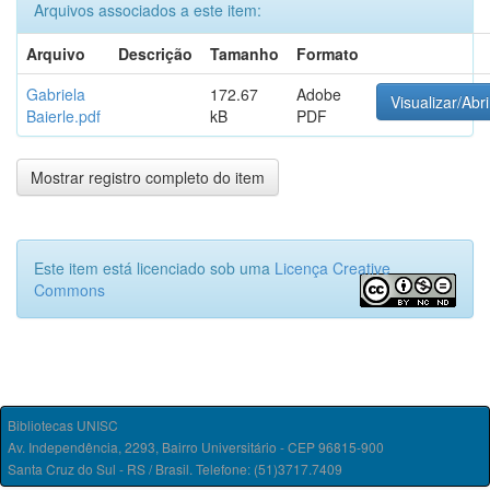
Arquivos associados a este item:
Arquivo
Descrição
Tamanho
Formato
Gabriela
172.67
Adobe
Visualizar/Abri
Baierle.pdf
kB
PDF
Mostrar registro completo do item
Este item está licenciado sob uma
Licença Creative
Commons
Bibliotecas UNISC
Av. Independência, 2293, Bairro Universitário - CEP 96815-900
Santa Cruz do Sul - RS / Brasil. Telefone: (51)3717.7409