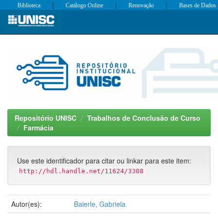
|
|
|
Biblioteca
Catálogo Online
Renovação
Bases de Dados
Skip
navigation
Repositório UNISC
Trabalhos de Conclusão de Curso
Farmácia
Use este identificador para citar ou linkar para este item:
http://hdl.handle.net/11624/3308
Autor(es):
Baierle, Gabriela