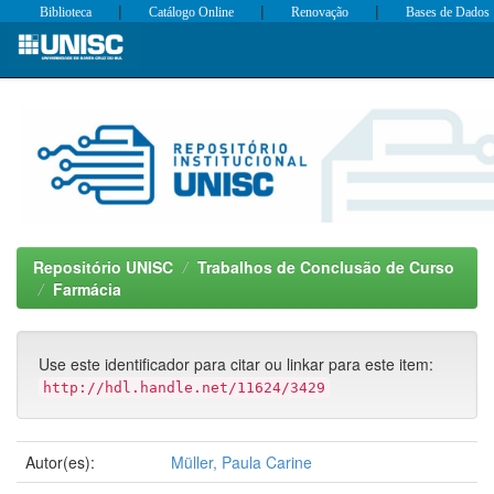
|
|
|
Biblioteca
Catálogo Online
Renovação
Bases de Dados
Skip
navigation
Repositório UNISC
Trabalhos de Conclusão de Curso
Farmácia
Use este identificador para citar ou linkar para este item:
http://hdl.handle.net/11624/3429
Autor(es):
Müller, Paula Carine