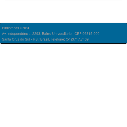
Bibliotecas UNISC
Av. Independência, 2293, Bairro Universitário - CEP 96815-900
Santa Cruz do Sul - RS / Brasil. Telefone: (51)3717.7409