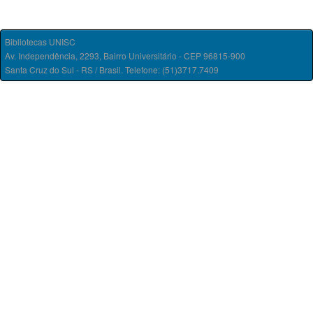
Bibliotecas UNISC
Av. Independência, 2293, Bairro Universitário - CEP 96815-900
Santa Cruz do Sul - RS / Brasil. Telefone: (51)3717.7409