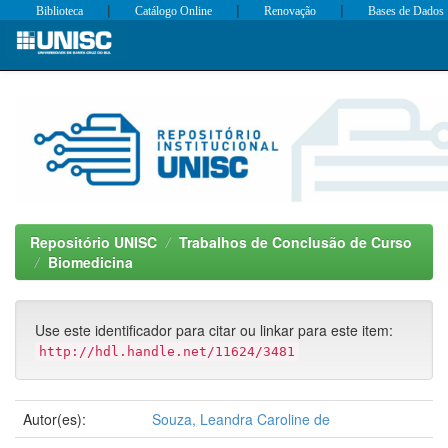
|
|
|
Biblioteca
Catálogo Online
Renovação
Bases de Dados
Skip
navigation
Repositório UNISC
Trabalhos de Conclusão de Curso
Biomedicina
Use este identificador para citar ou linkar para este item:
http://hdl.handle.net/11624/3481
Autor(es):
Souza, Leandra Caroline de