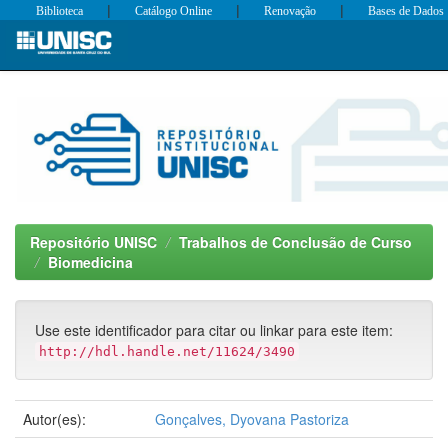
|
|
|
Biblioteca
Catálogo Online
Renovação
Bases de Dados
Skip
navigation
Repositório UNISC
Trabalhos de Conclusão de Curso
Biomedicina
Use este identificador para citar ou linkar para este item:
http://hdl.handle.net/11624/3490
Autor(es):
Gonçalves, Dyovana Pastoriza