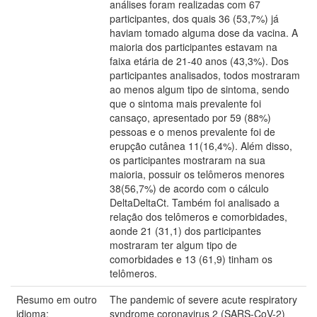
análises foram realizadas com 67
participantes, dos quais 36 (53,7%) já
haviam tomado alguma dose da vacina. A
maioria dos participantes estavam na
faixa etária de 21-40 anos (43,3%). Dos
participantes analisados, todos mostraram
ao menos algum tipo de sintoma, sendo
que o sintoma mais prevalente foi
cansaço, apresentado por 59 (88%)
pessoas e o menos prevalente foi de
erupção cutânea 11(16,4%). Além disso,
os participantes mostraram na sua
maioria, possuir os telômeros menores
38(56,7%) de acordo com o cálculo
DeltaDeltaCt. Também foi analisado a
relação dos telômeros e comorbidades,
aonde 21 (31,1) dos participantes
mostraram ter algum tipo de
comorbidades e 13 (61,9) tinham os
telômeros.
Resumo em outro
The pandemic of severe acute respiratory
idioma:
syndrome coronavirus 2 (SARS-CoV-2)