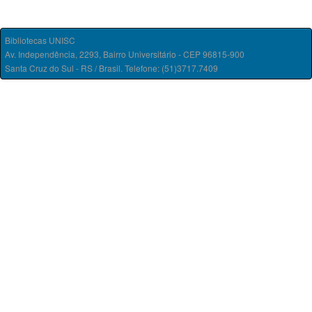
Bibliotecas UNISC
Av. Independência, 2293, Bairro Universitário - CEP 96815-900
Santa Cruz do Sul - RS / Brasil. Telefone: (51)3717.7409