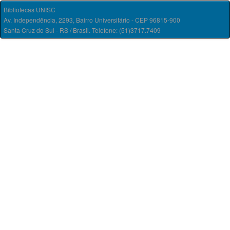
Bibliotecas UNISC
Av. Independência, 2293, Bairro Universitário - CEP 96815-900
Santa Cruz do Sul - RS / Brasil. Telefone: (51)3717.7409