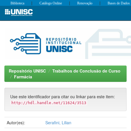
|
|
|
Biblioteca
Catálogo Online
Renovação
Bases de Dados
Skip
navigation
Repositório UNISC
Trabalhos de Conclusão de Curso
Farmácia
Use este identificador para citar ou linkar para este item:
http://hdl.handle.net/11624/3513
Autor(es):
Serafini, Lilian