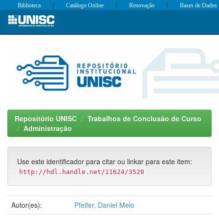
|
|
|
Biblioteca
Catálogo Online
Renovação
Bases de Dados
Skip
navigation
Repositório UNISC
Trabalhos de Conclusão de Curso
Administração
Use este identificador para citar ou linkar para este item:
http://hdl.handle.net/11624/3520
Autor(es):
Pfeifer, Daniel Melo