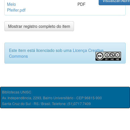
Visualizar/Abrir
Melo
PDF
Pfeifer.pdf
Mostrar registro completo do item
Este item está licenciado sob uma
Licença Creative
Commons
Bibliotecas UNISC
Av. Independência, 2293, Bairro Universitário - CEP 96815-900
Santa Cruz do Sul - RS / Brasil. Telefone: (51)3717.7409