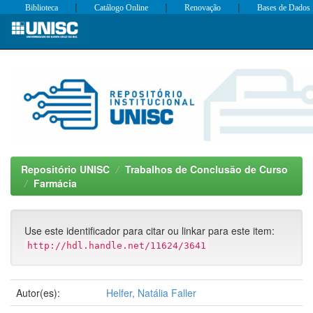
|
|
|
Biblioteca
Catálogo Online
Renovação
Bases de Dados
Skip
navigation
Repositório UNISC
Trabalhos de Conclusão de Curso
Farmácia
Use este identificador para citar ou linkar para este item:
http://hdl.handle.net/11624/3641
Autor(es):
Helfer, Natália Faller