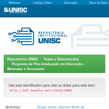
|
|
|
Biblioteca
Catálogo Online
Renovação
Bases de Dados
Skip
navigation
Repositório UNISC
Teses e Dissertações
Programa de Pós-Graduação em Educação –
Mestrado e Doutorado
Use este identificador para citar ou linkar para este item:
http://hdl.handle.net/11624/3980
Autor(es):
Sousa Junior, Manuel Alves de