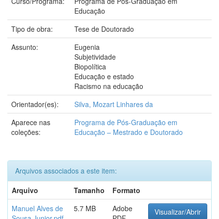
Curso/Programa:
Programa de Pós-Graduação em
Educação
Tipo de obra:
Tese de Doutorado
Assunto:
Eugenia
Subjetividade
Biopolítica
Educação e estado
Racismo na educação
Orientador(es):
Silva, Mozart Linhares da
Aparece nas
Programa de Pós-Graduação em
coleções:
Educação – Mestrado e Doutorado
Arquivos associados a este item:
Arquivo
Tamanho
Formato
Manuel Alves de
5.7 MB
Adobe
Visualizar/Abrir
Sousa Junior.pdf
PDF