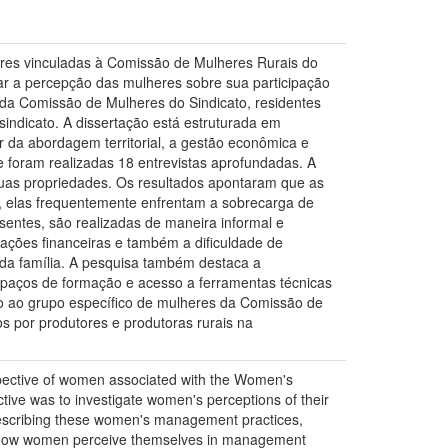
eres vinculadas à Comissão de Mulheres Rurais do
sar a percepção das mulheres sobre sua participação
 da Comissão de Mulheres do Sindicato, residentes
sindicato. A dissertação está estruturada em
r da abordagem territorial, a gestão econômica e
a e foram realizadas 18 entrevistas aprofundadas. A
suas propriedades. Os resultados apontaram que as
r, elas frequentemente enfrentam a sobrecarga de
sentes, são realizadas de maneira informal e
rações financeiras e também a dificuldade de
 da família. A pesquisa também destaca a
spaços de formação e acesso a ferramentas técnicas
ção ao grupo específico de mulheres da Comissão de
 por produtores e produtoras rurais na
pective of women associated with the Women's
ive was to investigate women's perceptions of their
: describing these women's management practices,
ing how women perceive themselves in management