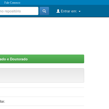
Fale Conosco
Entrar em:
rado e Doutorado
iar.