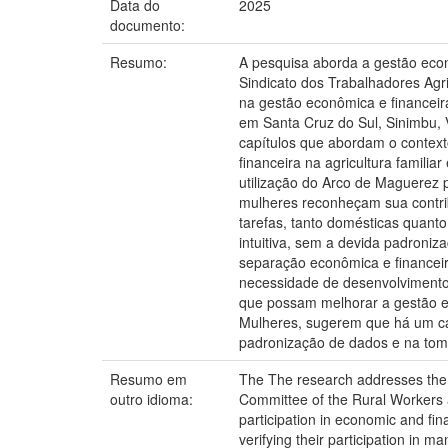
Data do
2025
documento:
Resumo:
A pesquisa aborda a gestão econ
Sindicato dos Trabalhadores Agri
na gestão econômica e financeir
em Santa Cruz do Sul, Sinimbu, V
capítulos que abordam o contexto
financeira na agricultura familia
utilização do Arco de Maguerez 
mulheres reconheçam sua contrib
tarefas, tanto domésticas quanto
intuitiva, sem a devida padroni
separação econômica e financeir
necessidade de desenvolvimento 
que possam melhorar a gestão e 
Mulheres, sugerem que há um cam
padronização de dados e na tom
Resumo em
The The research addresses the 
outro idioma:
Committee of the Rural Workers a
participation in economic and fi
verifying their participation i