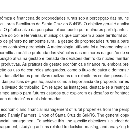
ômica e financeira de propriedades rurais sob a percepção das mulh
cultores Familiares de Santa Cruz do Sul/RS. O objetivo geral é anali
a. O público-alvo da pesquisa foi composto por mulheres participantes
ale do Sol e Herveiras, municípios que compõem a base territorial do 
 de gênero no ambiente rural, a gestão de propriedades rurais a parti
r e os controles gerenciais. A metodologia utilizada foi a fenomenologi
permitiu a análise profunda das vivências das mulheres na gestão de 
uição ativa na gestão e tomada de decisões dentro do núcleo familia
 produtivas. As práticas de gestão econômica e financeira, embora pre
zação ou uso de controles adequados, como o fluxo de caixa e demonst
a das atividades produtivas realizadas em relação as contas pessoais
das práticas de gestão, assim como a importância de proporcionar e
a divisão do trabalho. Em relação as limitações, destaca-se a restri
po amplo para futuros estudos que explorem os desafios enfrentados
ada de decisões mais informadas.
economic and financial management of rural properties from the pers
nd Family Farmers' Union of Santa Cruz do Sul/RS. The general object
nancial management. To achieve this, the specific objectives included
n management, studying actions related to decision-making, and analyz