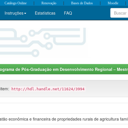
|
|
|
|
Catálogo Online
Renovação
Bases de Dados
Moodle
Instruções
Estatísticas
FAQ
rograma de Pós-Graduação em Desenvolvimento Regional – Mest
 item:
http://hdl.handle.net/11624/3994
tão econômica e financeira de propriedades rurais de agricultura famil