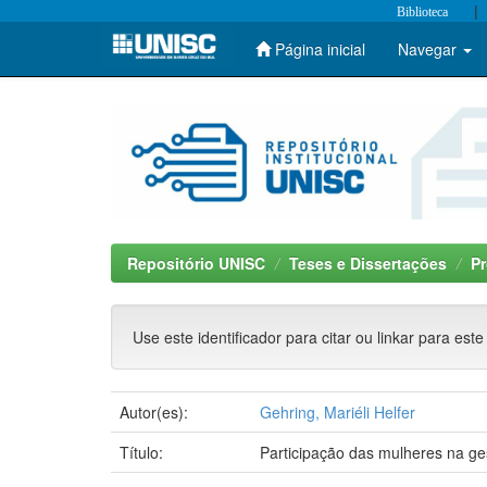
|
Biblioteca
Página inicial
Navegar
Skip
navigation
Repositório UNISC
Teses e Dissertações
P
Use este identificador para citar ou linkar para este
Autor(es):
Gehring, Mariéli Helfer
Título:
Participação das mulheres na ges