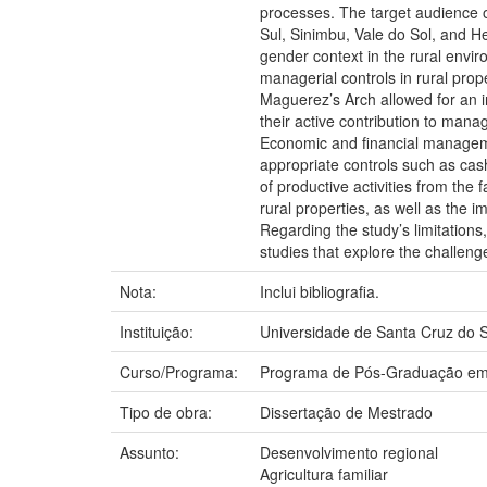
processes. The target audience 
Sul, Sinimbu, Vale do Sol, and He
gender context in the rural envi
managerial controls in rural pro
Maguerez’s Arch allowed for an i
their active contribution to mana
Economic and financial management
appropriate controls such as cash
of productive activities from the
rural properties, as well as the 
Regarding the study’s limitations
studies that explore the challen
Nota:
Inclui bibliografia.
Instituição:
Universidade de Santa Cruz do S
Curso/Programa:
Programa de Pós-Graduação em
Tipo de obra:
Dissertação de Mestrado
Assunto:
Desenvolvimento regional
Agricultura familiar