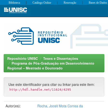
|
|
|
Biblioteca
Catálogo Online
Renovação
Bases de Dados
Skip
navigation
Repositório UNISC
Teses e Dissertações
Programa de Pós-Graduação em Desenvolvimento
Regional – Mestrado e Doutorado
Use este identificador para citar ou linkar para este item:
http://hdl.handle.net/11624/4295
Autor(es):
Rocha, Joceli Mota Correa da