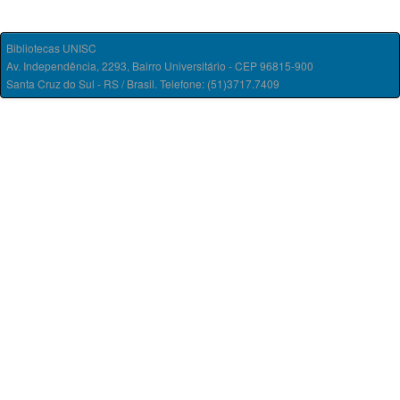
Bibliotecas UNISC
Av. Independência, 2293, Bairro Universitário - CEP 96815-900
Santa Cruz do Sul - RS / Brasil. Telefone: (51)3717.7409