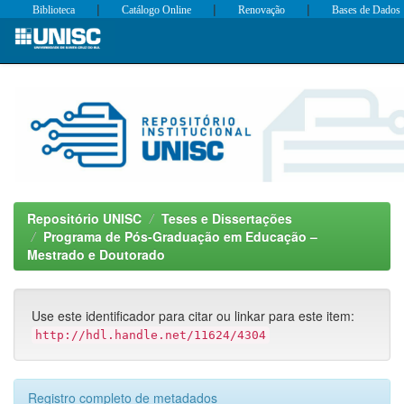
|
|
|
Biblioteca
Catálogo Online
Renovação
Bases de Dados
Skip
navigation
Repositório UNISC
Teses e Dissertações
Programa de Pós-Graduação em Educação –
Mestrado e Doutorado
Use este identificador para citar ou linkar para este item:
http://hdl.handle.net/11624/4304
Registro completo de metadados