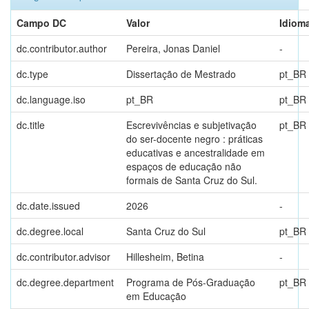
Campo DC
Valor
Idiom
dc.contributor.author
Pereira, Jonas Daniel
-
dc.type
Dissertação de Mestrado
pt_BR
dc.language.iso
pt_BR
pt_BR
dc.title
Escrevivências e subjetivação
pt_BR
do ser-docente negro : práticas
educativas e ancestralidade em
espaços de educação não
formais de Santa Cruz do Sul.
dc.date.issued
2026
-
dc.degree.local
Santa Cruz do Sul
pt_BR
dc.contributor.advisor
Hillesheim, Betina
-
dc.degree.department
Programa de Pós-Graduação
pt_BR
em Educação