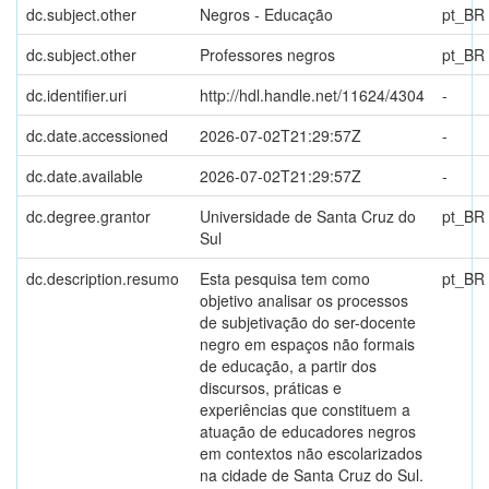
dc.subject.other
Negros - Educação
pt_BR
dc.subject.other
Professores negros
pt_BR
dc.identifier.uri
http://hdl.handle.net/11624/4304
-
dc.date.accessioned
2026-07-02T21:29:57Z
-
dc.date.available
2026-07-02T21:29:57Z
-
dc.degree.grantor
Universidade de Santa Cruz do
pt_BR
Sul
dc.description.resumo
Esta pesquisa tem como
pt_BR
objetivo analisar os processos
de subjetivação do ser-docente
negro em espaços não formais
de educação, a partir dos
discursos, práticas e
experiências que constituem a
atuação de educadores negros
em contextos não escolarizados
na cidade de Santa Cruz do Sul.