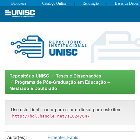
|
|
|
Biblioteca
Catálogo Online
Renovação
Bases de Dados
Skip
navigation
Repositório UNISC
Teses e Dissertações
Programa de Pós-Graduação em Educação –
Mestrado e Doutorado
Use este identificador para citar ou linkar para este item:
http://hdl.handle.net/11624/647
Autor(es):
Pimentel, Fábio