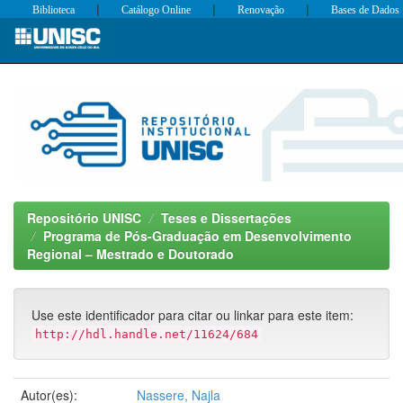
|
|
|
Biblioteca
Catálogo Online
Renovação
Bases de Dados
Skip
navigation
Repositório UNISC
Teses e Dissertações
Programa de Pós-Graduação em Desenvolvimento
Regional – Mestrado e Doutorado
Use este identificador para citar ou linkar para este item:
http://hdl.handle.net/11624/684
Autor(es):
Nassere, Najla