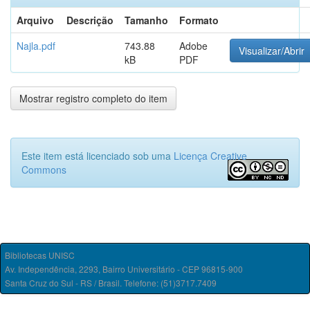
Arquivo
Descrição
Tamanho
Formato
Najla.pdf
743.88
Adobe
Visualizar/Abrir
kB
PDF
Mostrar registro completo do item
Este item está licenciado sob uma
Licença Creative
Commons
Bibliotecas UNISC
Av. Independência, 2293, Bairro Universitário - CEP 96815-900
Santa Cruz do Sul - RS / Brasil. Telefone: (51)3717.7409