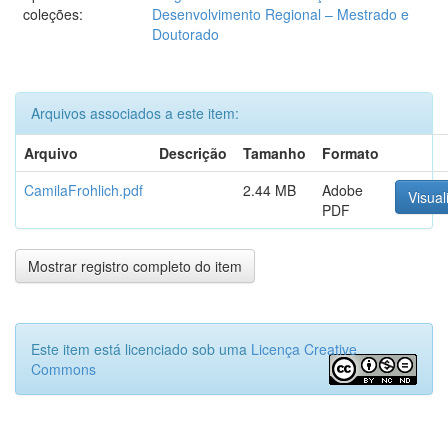
coleções:
Desenvolvimento Regional – Mestrado e
Doutorado
Arquivos associados a este item:
Arquivo
Descrição
Tamanho
Formato
CamilaFrohlich.pdf
2.44 MB
Adobe
Visual
PDF
Mostrar registro completo do item
Este item está licenciado sob uma
Licença Creative
Commons