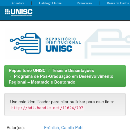
|
|
|
Biblioteca
Catálogo Online
Renovação
Bases de Dados
Skip
navigation
Repositório UNISC
Teses e Dissertações
Programa de Pós-Graduação em Desenvolvimento
Regional – Mestrado e Doutorado
Use este identificador para citar ou linkar para este item:
http://hdl.handle.net/11624/797
Autor(es):
Fröhlich, Camila Pohl