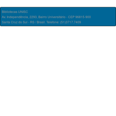
Bibliotecas UNISC
Av. Independência, 2293, Bairro Universitário - CEP 96815-900
Santa Cruz do Sul - RS / Brasil. Telefone: (51)3717.7409