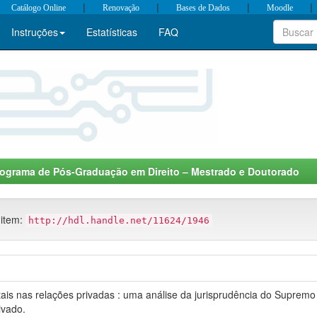
|
|
|
|
Catálogo Online
Renovação
Bases de Dados
Moodle
Instruções
Estatísticas
FAQ
ograma de Pós-Graduação em Direito – Mestrado e Doutorado
 item:
http://hdl.handle.net/11624/1946
tais nas relações privadas : uma análise da jurisprudência do Supremo
ivado.