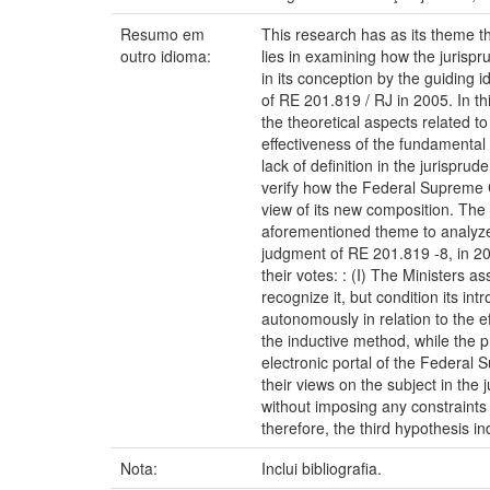
Resumo em
This research has as its theme th
outro idioma:
lies in examining how the jurispr
in its conception by the guiding 
of RE 201.819 / RJ in 2005. In th
the theoretical aspects related t
effectiveness of the fundamental r
lack of definition in the jurispru
verify how the Federal Supreme C
view of its new composition. The 
aforementioned theme to analyze h
judgment of RE 201.819 -8, in 20
their votes: : (I) The Ministers a
recognize it, but condition its int
autonomously in relation to the 
the inductive method, while the 
electronic portal of the Federal
their views on the subject in the
without imposing any constraints o
therefore, the third hypothesis in
Nota:
Inclui bibliografia.