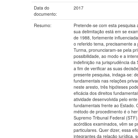
Data do
2017
documento:
Resumo:
Pretende-se com esta pesquisa an
sua delimitação está em se exam
de 1988, fortemente influenciad
o referido tema, precisamente a
Turma, pronunciaram-se pela pri
possibilidade, ao modo e a inten
indefinição na jurisprudência da
a fim de verificar as suas decis
presente pesquisa, indaga-se: de
fundamentais nas relações priva
neste aresto, três hipóteses po
eficácia dos direitos fundamenta
atividade desenvolvida pelo ente 
fundamentais frente ao Estado. 
método de procedimento é o herme
Supremo Tribunal Federal (STF).
acórdãos examinados, vêm se pro
particulares. Quer dizer, essa e
integrantes da relação jurídica, 