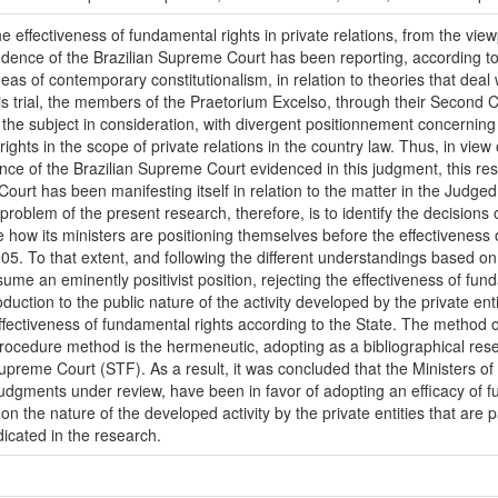
e effectiveness of fundamental rights in private relations, from the vie
udence of the Brazilian Supreme Court has been reporting, according to
ideas of contemporary constitutionalism, in relation to theories that de
is trial, the members of the Praetorium Excelso, through their Second 
o the subject in consideration, with divergent positionnement concerning 
ights in the scope of private relations in the country law. Thus, in view
dence of the Brazilian Supreme Court evidenced in this judgment, this res
ourt has been manifesting itself in relation to the matter in the Judge
problem of the present research, therefore, is to identify the decisions 
ow its ministers are positioning themselves before the effectiveness of
05. To that extent, and following the different understandings based on
ssume an eminently positivist position, rejecting the effectiveness of fund
roduction to the public nature of the activity developed by the private enti
effectiveness of fundamental rights according to the State. The method 
procedure method is the hermeneutic, adopting as a bibliographical res
 Supreme Court (STF). As a result, it was concluded that the Ministers 
 judgments under review, have been in favor of adopting an efficacy of f
n the nature of the developed activity by the private entities that are par
dicated in the research.