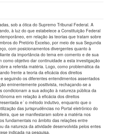
adas, sob a ótica do Supremo Tribunal Federal. A
ando, à luz do que estabelece a Constituição Federal
ntemporâneo, em relação às teorias que tratam sobre
embros do Pretório Excelso, por meio de sua Segunda
reço, com posicionamentos divergentes quanto à
, diante da importância do tema em comento e de sua
m como objetivo dar continuidade a esta investigação
sobre a referida matéria. Logo, como problemática da
do frente a teoria da eficácia dos direitos
 e seguindo os diferentes entendimentos assentados
ção eminentemente positivista, rechaçando-se a
mas condicionam a sua adoção à natureza pública da
utônoma em relação à eficácia dos direitos
resentada e´ o método indutivo, enquanto que o
lização das jurisprudências no Portal eletrônico do
leira, que se manifestaram sobre a matéria nos
os fundamentais no âmbito das relações entre
ou da natureza da atividade desenvolvida pelos entes
ótese indicada na pesquisa.