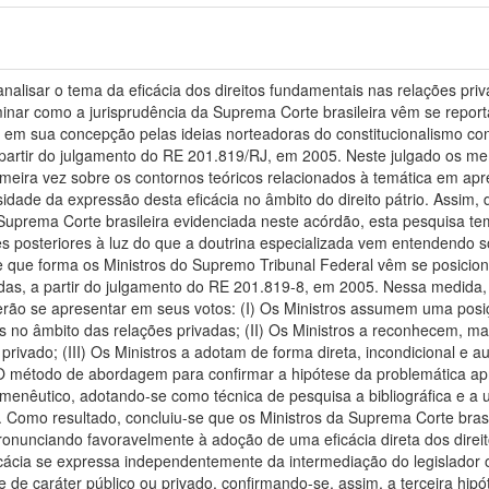
alisar o tema da eficácia dos direitos fundamentais nas relações priv
inar como a jurisprudência da Suprema Corte brasileira vêm se report
a em sua concepção pelas ideias norteadoras do constitucionalismo co
 partir do julgamento do RE 201.819/RJ, em 2005. Neste julgado os m
meira vez sobre os contornos teóricos relacionados à temática em ap
sidade da expressão desta eficácia no âmbito do direito pátrio. Assim
 Suprema Corte brasileira evidenciada neste acórdão, esta pesquisa te
ões posteriores à luz do que a doutrina especializada vem entendendo 
 que forma os Ministros do Supremo Tribunal Federal vêm se posicionan
das, a partir do julgamento do RE 201.819-8, em 2005. Nessa medida,
derão se apresentar em seus votos: (I) Os Ministros assumem uma posi
is no âmbito das relações privadas; (II) Os Ministros a reconhecem, 
privado; (III) Os Ministros a adotam de forma direta, incondicional e a
O método de abordagem para confirmar a hipótese da problemática ap
nêutico, adotando-se como técnica de pesquisa a bibliográfica e a uti
 Como resultado, concluiu-se que os Ministros da Suprema Corte brasi
nunciando favoravelmente à adoção de uma eficácia direta dos direit
ficácia se expressa independentemente da intermediação do legislador 
se de caráter público ou privado, confirmando-se, assim, a terceira hip