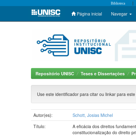
|
Biblioteca
Página inicial
Navegar
Skip
navigation
Repositório UNISC
Teses e Dissertações
Pr
Use este identificador para citar ou linkar para este
Autor(es):
Schott, Josias Michel
Título:
A eficácia dos direitos fundamen
constitucionalização do direito pr