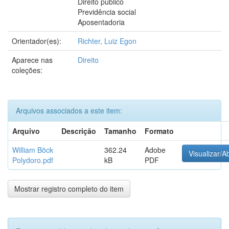
Direito público
Previdência social
Aposentadoria
Orientador(es):
Richter, Luiz Egon
Aparece nas
Direito
coleções:
Arquivos associados a este item:
Arquivo
Descrição
Tamanho
Formato
William Böck
362.24
Adobe
Visualizar/Ab
Polydoro.pdf
kB
PDF
Mostrar registro completo do item