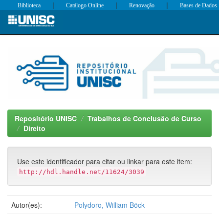
|
|
|
Biblioteca
Catálogo Online
Renovação
Bases de Dados
Skip
navigation
Repositório UNISC
Trabalhos de Conclusão de Curso
Direito
Use este identificador para citar ou linkar para este item:
http://hdl.handle.net/11624/3039
Autor(es):
Polydoro, William Böck