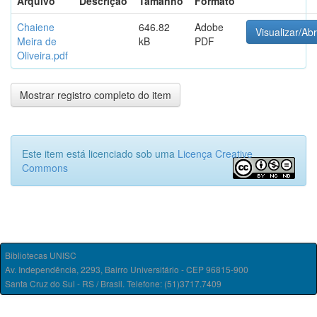
Arquivo
Descrição
Tamanho
Formato
Chaiene
646.82
Adobe
Visualizar/Abr
Meira de
kB
PDF
Oliveira.pdf
Mostrar registro completo do item
Este item está licenciado sob uma
Licença Creative
Commons
Bibliotecas UNISC
Av. Independência, 2293, Bairro Universitário - CEP 96815-900
Santa Cruz do Sul - RS / Brasil. Telefone: (51)3717.7409