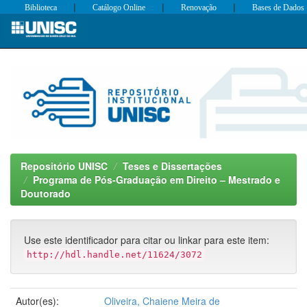
|
|
|
Biblioteca
Catálogo Online
Renovação
Bases de Dados
Skip
navigation
Repositório UNISC
Teses e Dissertações
Programa de Pós-Graduação em Direito – Mestrado e
Doutorado
Use este identificador para citar ou linkar para este item:
http://hdl.handle.net/11624/3072
Autor(es):
Oliveira, Chaiene Meira de