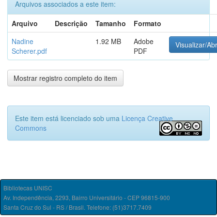
Arquivos associados a este item:
Arquivo
Descrição
Tamanho
Formato
Nadine
1.92 MB
Adobe
Visualizar/Abr
Scherer.pdf
PDF
Mostrar registro completo do item
Este item está licenciado sob uma
Licença Creative
Commons
Bibliotecas UNISC
Av. Independência, 2293, Bairro Universitário - CEP 96815-900
Santa Cruz do Sul - RS / Brasil. Telefone: (51)3717.7409