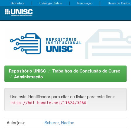
|
|
|
Biblioteca
Catálogo Online
Renovação
Bases de Dados
Skip
navigation
Repositório UNISC
Trabalhos de Conclusão de Curso
Administração
Use este identificador para citar ou linkar para este item:
http://hdl.handle.net/11624/3260
Autor(es):
Scherer, Nadine