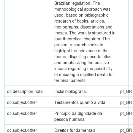
Brazilian legislation. The
methodological approach was
used, based on bibliographic
research of books, articles,
monographs, dissertations and
theses. The work is structured in
four theoretical chapters. The
present research seeks to
highlight the relevance of the
theme, dispelling uncertainties
and emphasizing the positive
impact regarding the possibility
of ensuring a dignified death for
terminal patients.
dc.description.nota
Inclui bibliografia.
pt_BR
dc.subject.other
Testamentos quanto à vida
pt_BR
dc.subject.other
Princípio da dignidade da
pt_BR
pessoa humana
dc.subject.other
Direitos fundamentais
pt_BR