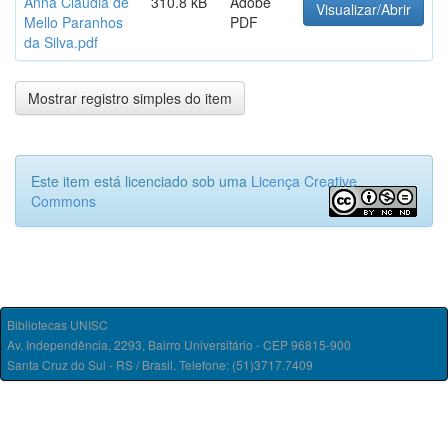
Anna Claudia de
310.8 kB
Adobe
Visualizar/Abrir
Mello Paranhos
PDF
da Silva.pdf
Mostrar registro simples do item
Este item está licenciado sob uma
Licença Creative
Commons
Bibliotecas UNISC
Av. Independência, 2293, Bairro Universitário - CEP 96815-900
Santa Cruz do Sul - RS / Brasil. Telefone: (51)3717.7409