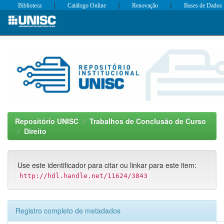
|
|
|
Biblioteca
Catálogo Online
Renovação
Bases de Dados
Skip
navigation
Repositório UNISC
Trabalhos de Conclusão de Curso
Direito
Use este identificador para citar ou linkar para este item:
http://hdl.handle.net/11624/3843
Registro completo de metadados