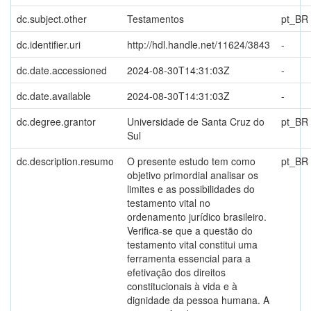
dc.subject.other
Testamentos
pt_BR
dc.identifier.uri
http://hdl.handle.net/11624/3843
-
dc.date.accessioned
2024-08-30T14:31:03Z
-
dc.date.available
2024-08-30T14:31:03Z
-
dc.degree.grantor
Universidade de Santa Cruz do
pt_BR
Sul
dc.description.resumo
O presente estudo tem como
pt_BR
objetivo primordial analisar os
limites e as possibilidades do
testamento vital no
ordenamento jurídico brasileiro.
Verifica-se que a questão do
testamento vital constitui uma
ferramenta essencial para a
efetivação dos direitos
constitucionais à vida e à
dignidade da pessoa humana. A