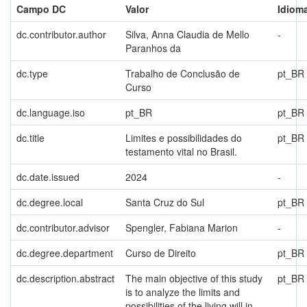
Campo DC
Valor
Idiom
dc.contributor.author
Silva, Anna Claudia de Mello
-
Paranhos da
dc.type
Trabalho de Conclusão de
pt_BR
Curso
dc.language.iso
pt_BR
pt_BR
dc.title
Limites e possibilidades do
pt_BR
testamento vital no Brasil.
dc.date.issued
2024
-
dc.degree.local
Santa Cruz do Sul
pt_BR
dc.contributor.advisor
Spengler, Fabiana Marion
-
dc.degree.department
Curso de Direito
pt_BR
dc.description.abstract
The main objective of this study
pt_BR
is to analyze the limits and
possibilities of the living will in