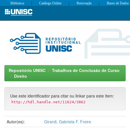
|
|
|
Biblioteca
Catálogo Online
Renovação
Bases de Dados
Skip
navigation
Repositório UNISC
Trabalhos de Conclusão de Curso
Direito
Use este identificador para citar ou linkar para este item:
http://hdl.handle.net/11624/3862
Autor(es):
Girardi, Gabriela F. Freire