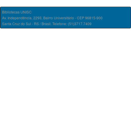
Bibliotecas UNISC
Av. Independência, 2293, Bairro Universitário - CEP 96815-900
Santa Cruz do Sul - RS / Brasil. Telefone: (51)3717.7409