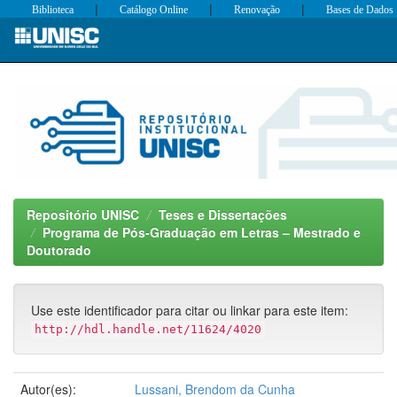
|
|
|
Biblioteca
Catálogo Online
Renovação
Bases de Dados
Skip
navigation
Repositório UNISC
Teses e Dissertações
Programa de Pós-Graduação em Letras – Mestrado e
Doutorado
Use este identificador para citar ou linkar para este item:
http://hdl.handle.net/11624/4020
Autor(es):
Lussani, Brendom da Cunha