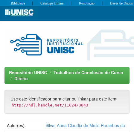
|
|
|
Biblioteca
Catálogo Online
Renovação
Bases de Dados
Skip
navigation
Repositório UNISC
Trabalhos de Conclusão de Curso
Direito
Use este identificador para citar ou linkar para este item:
http://hdl.handle.net/11624/3843
Autor(es):
Silva, Anna Claudia de Mello Paranhos da