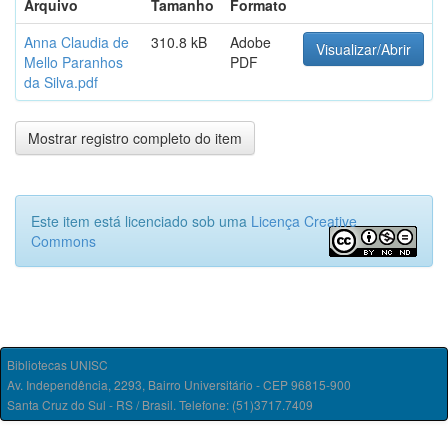
Arquivo
Tamanho
Formato
Anna Claudia de
310.8 kB
Adobe
Visualizar/Abrir
Mello Paranhos
PDF
da Silva.pdf
Mostrar registro completo do item
Este item está licenciado sob uma
Licença Creative
Commons
Bibliotecas UNISC
Av. Independência, 2293, Bairro Universitário - CEP 96815-900
Santa Cruz do Sul - RS / Brasil. Telefone: (51)3717.7409