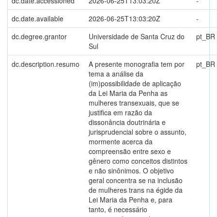
dc.date.accessioned
2026-06-25T13:03:20Z
-
dc.date.available
2026-06-25T13:03:20Z
-
dc.degree.grantor
Universidade de Santa Cruz do
pt_BR
Sul
dc.description.resumo
A presente monografia tem por
pt_BR
tema a análise da
(im)possibilidade de aplicação
da Lei Maria da Penha as
mulheres transexuais, que se
justifica em razão da
dissonância doutrinária e
jurisprudencial sobre o assunto,
mormente acerca da
compreensão entre sexo e
gênero como conceitos distintos
e não sinônimos. O objetivo
geral concentra se na inclusão
de mulheres trans na égide da
Lei Maria da Penha e, para
tanto, é necessário