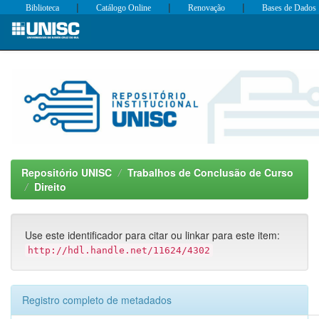
|
|
|
Biblioteca
Catálogo Online
Renovação
Bases de Dados
Skip
navigation
Repositório UNISC
Trabalhos de Conclusão de Curso
Direito
Use este identificador para citar ou linkar para este item:
http://hdl.handle.net/11624/4302
Registro completo de metadados