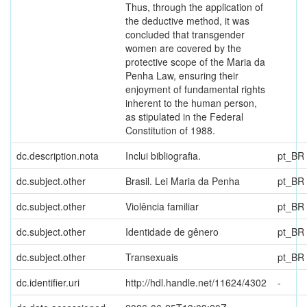
Thus, through the application of
the deductive method, it was
concluded that transgender
women are covered by the
protective scope of the Maria da
Penha Law, ensuring their
enjoyment of fundamental rights
inherent to the human person,
as stipulated in the Federal
Constitution of 1988.
dc.description.nota
Inclui bibliografia.
pt_BR
dc.subject.other
Brasil. Lei Maria da Penha
pt_BR
dc.subject.other
Violência familiar
pt_BR
dc.subject.other
Identidade de gênero
pt_BR
dc.subject.other
Transexuais
pt_BR
dc.identifier.uri
http://hdl.handle.net/11624/4302
-