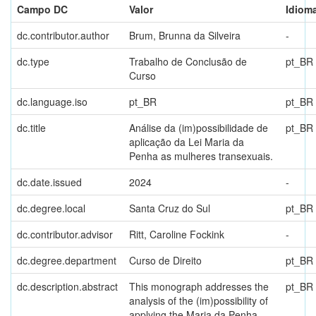
Campo DC
Valor
Idiom
dc.contributor.author
Brum, Brunna da Silveira
-
dc.type
Trabalho de Conclusão de
pt_BR
Curso
dc.language.iso
pt_BR
pt_BR
dc.title
Análise da (im)possibilidade de
pt_BR
aplicação da Lei Maria da
Penha as mulheres transexuais.
dc.date.issued
2024
-
dc.degree.local
Santa Cruz do Sul
pt_BR
dc.contributor.advisor
Ritt, Caroline Fockink
-
dc.degree.department
Curso de Direito
pt_BR
dc.description.abstract
This monograph addresses the
pt_BR
analysis of the (im)possibility of
applying the Maria da Penha