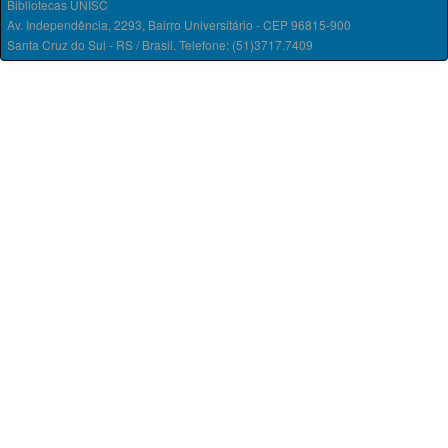
Bibliotecas UNISC
Av. Independência, 2293, Bairro Universitário - CEP 96815-900
Santa Cruz do Sul - RS / Brasil. Telefone: (51)3717.7409