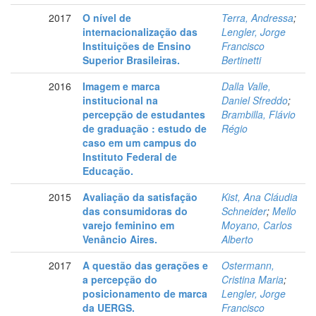
2017
O nível de
Terra, Andressa
;
internacionalização das
Lengler, Jorge
Instituições de Ensino
Francisco
Superior Brasileiras.
Bertinetti
2016
Imagem e marca
Dalla Valle,
institucional na
Daniel Sfreddo
;
percepção de estudantes
Brambilla, Flávio
de graduação : estudo de
Régio
caso em um campus do
Instituto Federal de
Educação.
2015
Avaliação da satisfação
Kist, Ana Cláudia
das consumidoras do
Schneider
;
Mello
varejo feminino em
Moyano, Carlos
Venâncio Aires.
Alberto
2017
A questão das gerações e
Ostermann,
a percepção do
Cristina Maria
;
posicionamento de marca
Lengler, Jorge
da UERGS.
Francisco