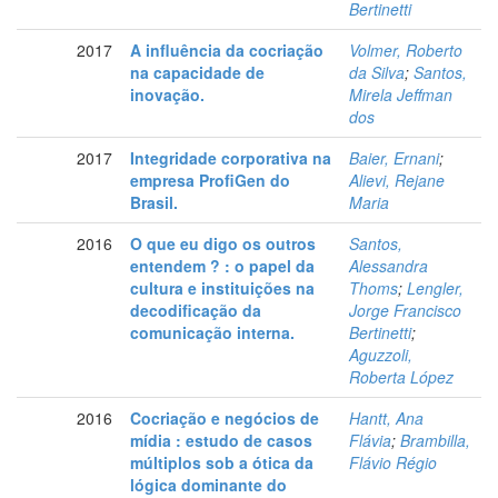
Bertinetti
2017
A influência da cocriação
Volmer, Roberto
na capacidade de
da Silva
;
Santos,
inovação.
Mirela Jeffman
dos
2017
Integridade corporativa na
Baier, Ernani
;
empresa ProfiGen do
Alievi, Rejane
Brasil.
Maria
2016
O que eu digo os outros
Santos,
entendem ? : o papel da
Alessandra
cultura e instituições na
Thoms
;
Lengler,
decodificação da
Jorge Francisco
comunicação interna.
Bertinetti
;
Aguzzoli,
Roberta López
2016
Cocriação e negócios de
Hantt, Ana
mídia : estudo de casos
Flávia
;
Brambilla,
múltiplos sob a ótica da
Flávio Régio
lógica dominante do