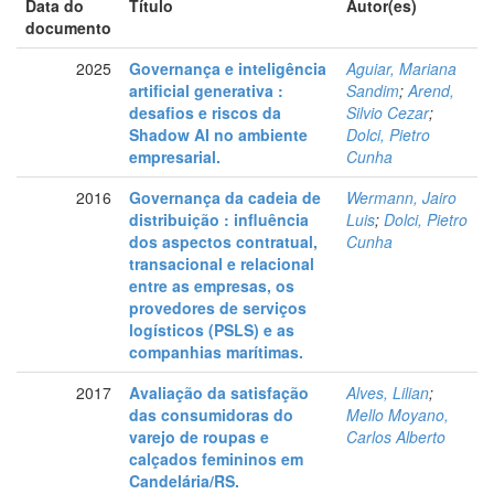
Data do
Título
Autor(es)
documento
2025
Governança e inteligência
Aguiar, Mariana
artificial generativa :
Sandim
;
Arend,
desafios e riscos da
Silvio Cezar
;
Shadow AI no ambiente
Dolci, Pietro
empresarial.
Cunha
2016
Governança da cadeia de
Wermann, Jairo
distribuição : influência
Luis
;
Dolci, Pietro
dos aspectos contratual,
Cunha
transacional e relacional
entre as empresas, os
provedores de serviços
logísticos (PSLS) e as
companhias marítimas.
2017
Avaliação da satisfação
Alves, Lilian
;
das consumidoras do
Mello Moyano,
varejo de roupas e
Carlos Alberto
calçados femininos em
Candelária/RS.